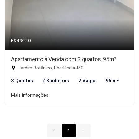
R$ 478.000
Apartamento à Venda com 3 quartos, 95m²
Jardim Botânico, Uberlândia-MG
3 Quartos
2 Banheiros
2 Vagas
95 m²
Mais informações
‹
1
›