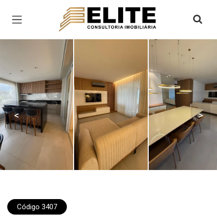
Página inicial
<
>
Código 3407