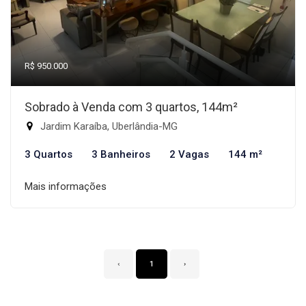
R$ 950.000
Sobrado à Venda com 3 quartos, 144m²
Jardim Karaíba, Uberlândia-MG
3 Quartos
3 Banheiros
2 Vagas
144 m²
Mais informações
‹
1
›