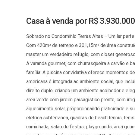
Casa à venda por R$ 3.930.000
Sobrado no Condomínio Terras Altas – Um lar perfei
Com 420m² de terreno e 301,15m² de área construíd
master um verdadeiro refúgio, com closet generoso 
A varanda gourmet, com churrasqueira a carvão e b
família. A piscina convidativa oferece momentos de
americana é integrada ao ambiente social, que incl
direito duplo, criando um ambiente acolhedor e el
área verde com jardim paisagístico pronto, com irr
aquecimento solar, proporcionando praticidade e s
elétrica subterrânea, quadras de beach tennis, tênis
caminhada, salão de festas, playgrounds, área gou