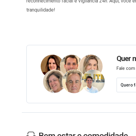
reconhecimento facial e vigilância 24h. Aqui, você 
tranquilidade!
Quer 
Fale com 
Quero f
Bem estar e comodidade