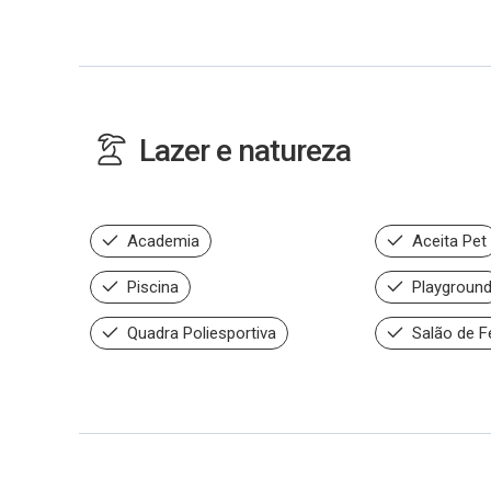
Lazer e natureza
Academia
Aceita Pet
Piscina
Playgroun
Quadra Poliesportiva
Salão de F