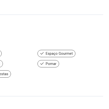
Espaço Gourmet
d
Pomar
estas