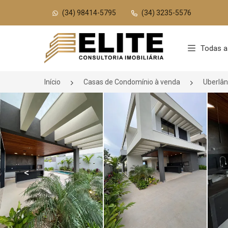
(34) 98414-5795
(34) 3235-5576
Página inicial
Todas a
Início
Casas de Condomínio à venda
Uberlâ
<