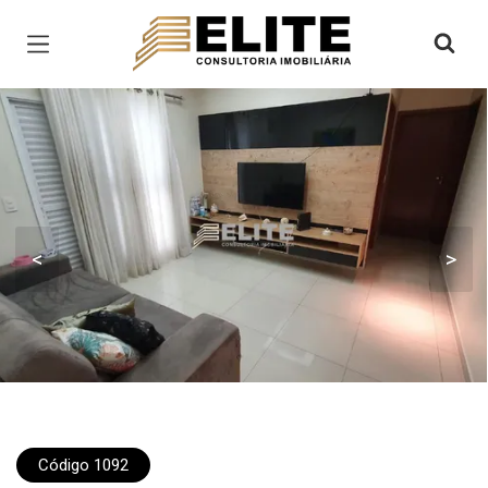
Página inicial
<
>
Código 1092