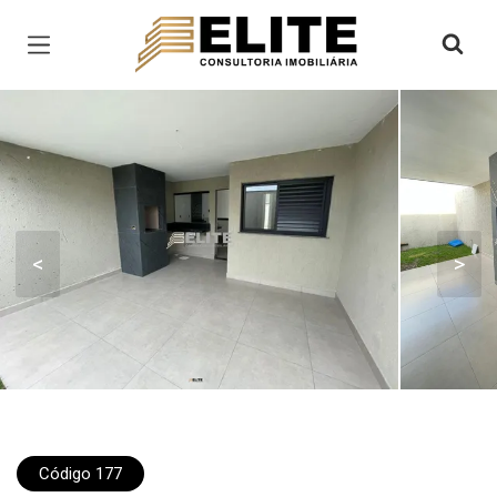
Página inicial
<
>
Código 177