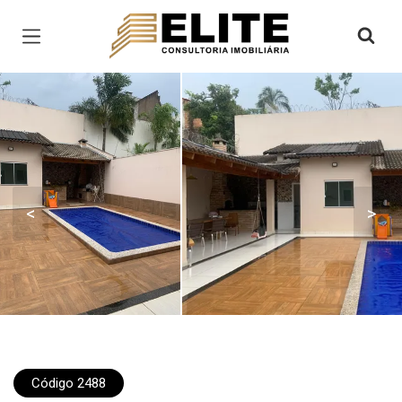
Página inicial
<
>
Código 2488