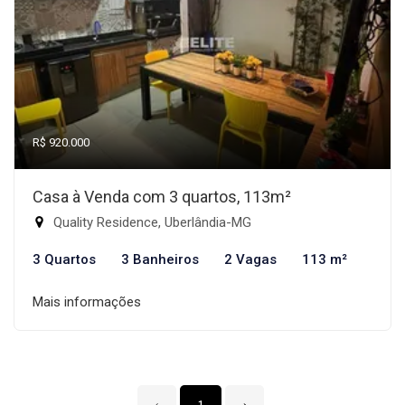
R$ 920.000
Casa à Venda com 3 quartos, 113m²
Quality Residence, Uberlândia-MG
3 Quartos
3 Banheiros
2 Vagas
113 m²
Mais informações
‹
1
›