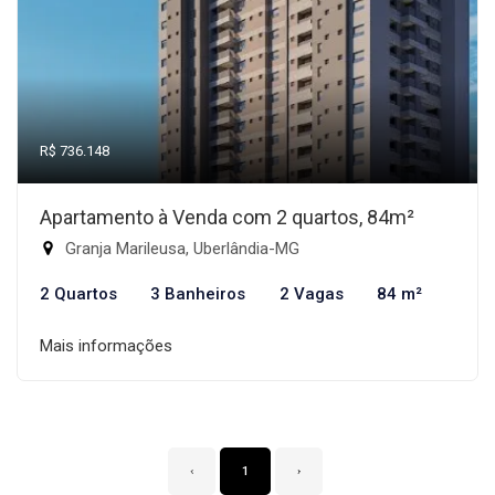
R$ 736.148
Apartamento à Venda com 2 quartos, 84m²
Granja Marileusa, Uberlândia-MG
2 Quartos
3 Banheiros
2 Vagas
84 m²
Mais informações
‹
1
›