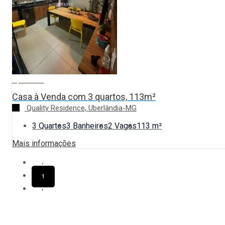
R$ 920.000
Casa à Venda com 3 quartos, 113m²
Quality Residence, Uberlândia-MG
3 Quartos
3 Banheiros
2 Vagas
113 m²
Mais informações
‹
1
›