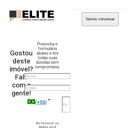
Vamos conversar
Preencha o
formulário
Gostou
abaixo e tire
todas suas
deste
dúvidas sem
compromisso.
imóvel?
Nome
Fale
com a
E-mail
gente!
Telefone
(+55)
Ao fornecer os
dados você