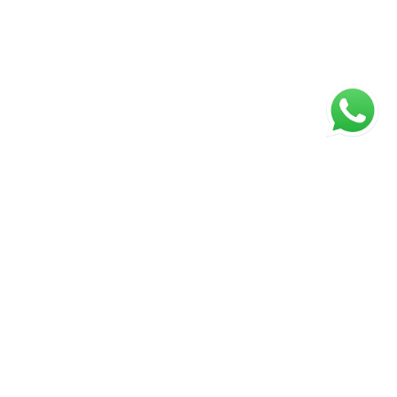
ágina inicial
RECI: 5024-J
s valores, condições e disponibilidade dos imóveis estão