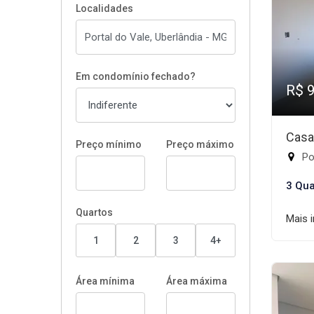
Localidades
Em condomínio fechado?
R$ 
Casa
Preço mínimo
Preço máximo
Por
3 Qua
Quartos
Mais 
1
2
3
4+
Área mínima
Área máxima