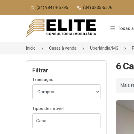
(34) 98414-5795
(34) 3235-5576
Página inicial
Todas a
Início
Casas à venda
Uberlândia/MG
P
6 Ca
Filtrar
Transação
Ordenar
Tipos de imóvel