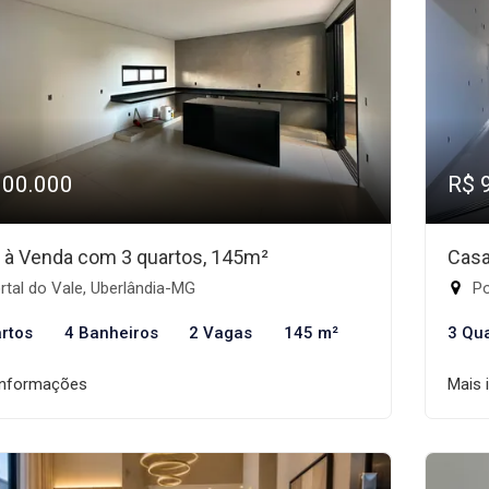
900.000
R$ 
 à Venda com 3 quartos, 145m²
Casa
tal do Vale, Uberlândia-MG
Po
rtos
4 Banheiros
2 Vagas
145 m²
3 Qu
informações
Mais 