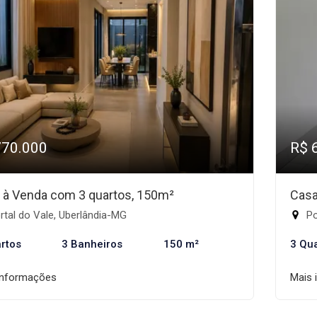
770.000
R$ 
 à Venda com 3 quartos, 150m²
Casa
tal do Vale, Uberlândia-MG
Po
rtos
3 Banheiros
150 m²
3 Qu
informações
Mais 