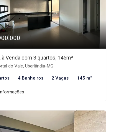
900.000
 à Venda com 3 quartos, 145m²
rtal do Vale, Uberlândia-MG
artos
4 Banheiros
2 Vagas
145 m²
informações