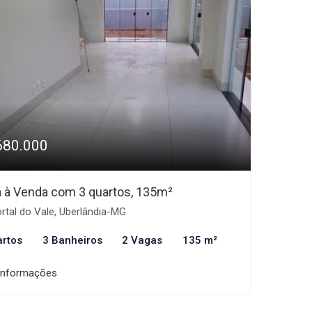
680.000
 à Venda com 3 quartos, 135m²
rtal do Vale, Uberlândia-MG
artos
3 Banheiros
2 Vagas
135 m²
informações