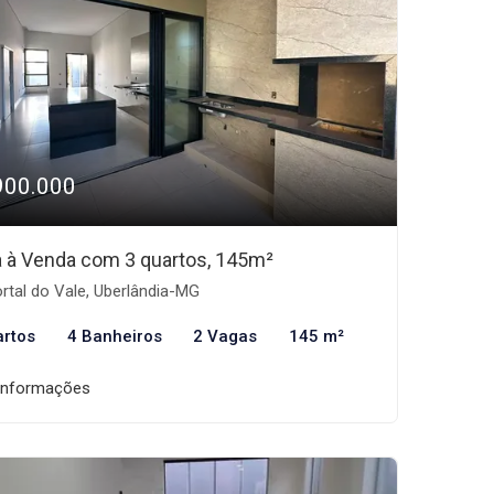
900.000
 à Venda com 3 quartos, 145m²
rtal do Vale, Uberlândia-MG
artos
4 Banheiros
2 Vagas
145 m²
informações