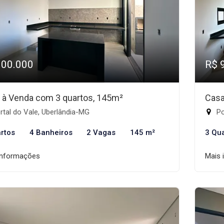
900.000
R$ 
 à Venda com 3 quartos, 145m²
Casa
tal do Vale, Uberlândia-MG
Po
rtos
4 Banheiros
2 Vagas
145 m²
3 Qu
informações
Mais 