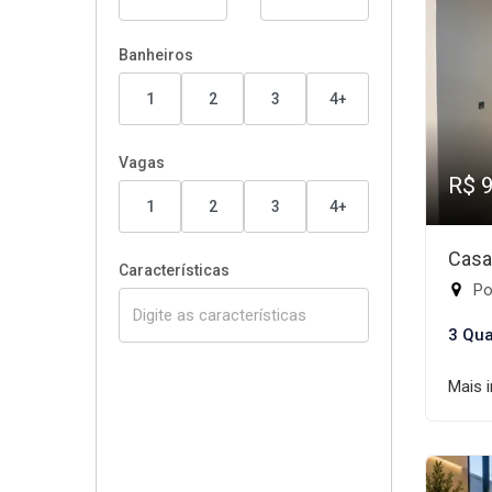
Banheiros
1
2
3
4+
Vagas
R$ 
1
2
3
4+
Casa
Características
Por
3 Qua
Mais 