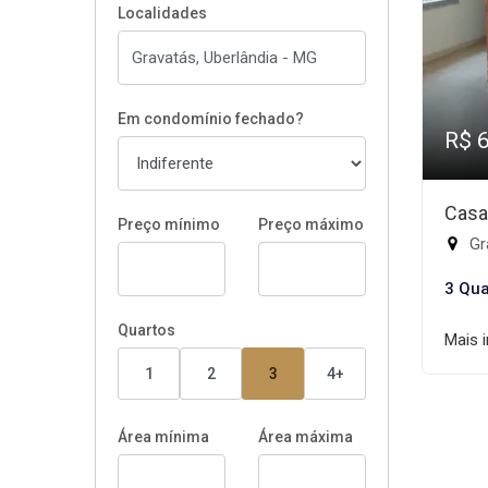
Localidades
Em condomínio fechado?
R$ 
Casa
Preço mínimo
Preço máximo
Gr
3 Qua
Quartos
Mais 
1
2
3
4+
Área mínima
Área máxima