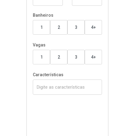
Banheiros
1
2
3
4+
Vagas
1
2
3
4+
Características