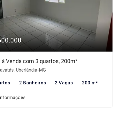
600.000
 à Venda com 3 quartos, 200m²
avatás, Uberlândia-MG
artos
2 Banheiros
2 Vagas
200 m²
informações