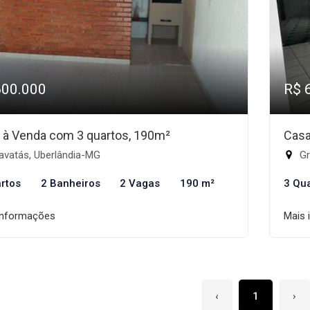
600.000
R$ 
 à Venda com 3 quartos, 190m²
Casa
avatás, Uberlândia-MG
Gr
rtos
2 Banheiros
2 Vagas
190 m²
3 Qu
informações
Mais 
‹
1
›