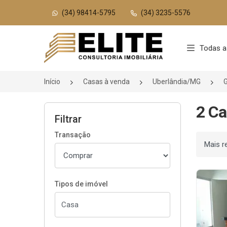
(34) 98414-5795
(34) 3235-5576
Página inicial
Todas a
Início
Casas à venda
Uberlândia/MG
2 Ca
Filtrar
Transação
Ordenar
Tipos de imóvel