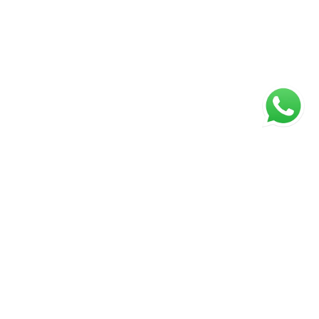
ágina inicial
RECI: 5024-J