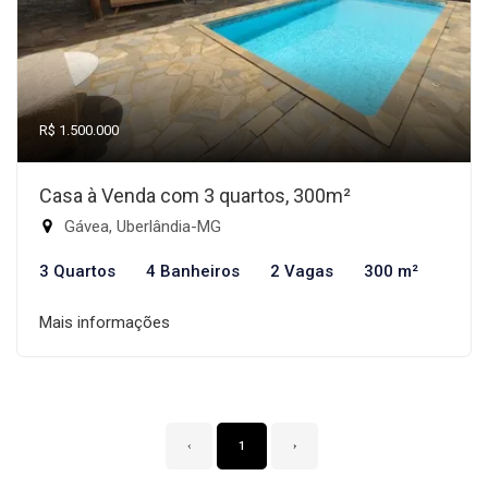
R$ 1.500.000
Casa à Venda com 3 quartos, 300m²
Gávea, Uberlândia-MG
3 Quartos
4 Banheiros
2 Vagas
300 m²
Mais informações
‹
1
›