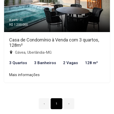
A partir de:
R$ 1.200.000
Casa de Condomínio à Venda com 3 quartos,
128m²
Gávea, Uberlândia-MG
3 Quartos
3 Banheiros
2 Vagas
128 m²
Mais informações
‹
1
›