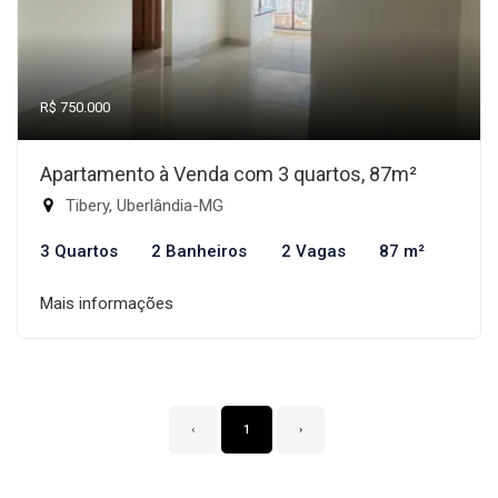
R$ 750.000
Apartamento à Venda com 3 quartos, 87m²
Tibery, Uberlândia-MG
3 Quartos
2 Banheiros
2 Vagas
87 m²
Mais informações
‹
1
›