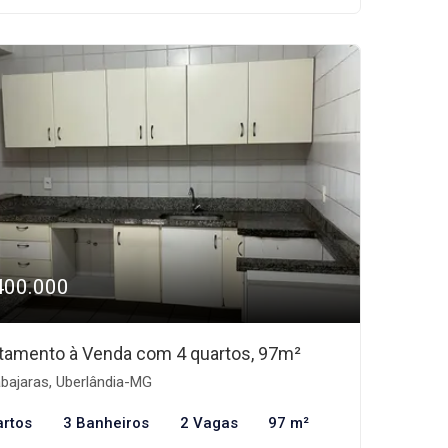
400.000
tamento à Venda com 4 quartos, 97m²
bajaras, Uberlândia-MG
artos
3 Banheiros
2 Vagas
97 m²