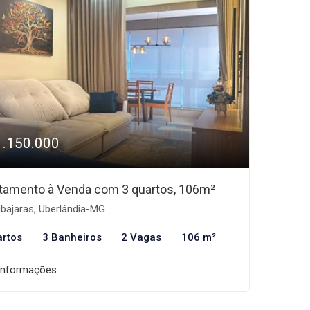
1.150.000
tamento à Venda com 3 quartos, 106m²
bajaras, Uberlândia-MG
artos
3 Banheiros
2 Vagas
106 m²
informações