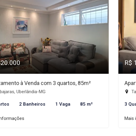
420.000
R$ 
tamento à Venda com 3 quartos, 85m²
Apar
bajaras, Uberlândia-MG
Ta
rtos
2 Banheiros
1 Vaga
85 m²
3 Qu
informações
Mais 