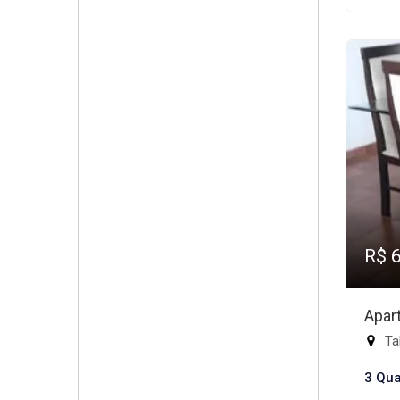
R$ 
Apar
Ta
3 Qua