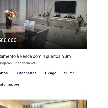
500.000
tamento à Venda com 4 quartos, 98m²
bajaras, Uberlândia-MG
artos
3 Banheiros
1 Vaga
98 m²
informações