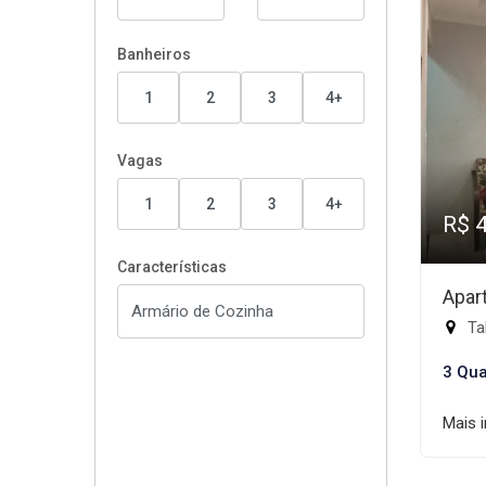
Banheiros
1
2
3
4+
Vagas
1
2
3
4+
R$ 
Características
Apar
Ta
3 Qua
Mais 