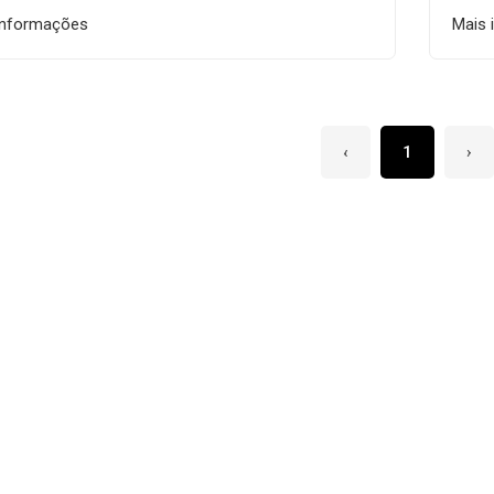
informações
Mais 
‹
1
›