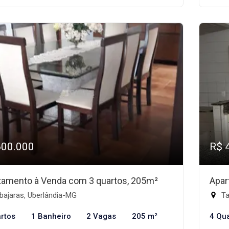
600.000
R$ 
tamento à Venda com 3 quartos, 205m²
Apar
bajaras, Uberlândia-MG
Ta
rtos
1 Banheiro
2 Vagas
205 m²
4 Qu