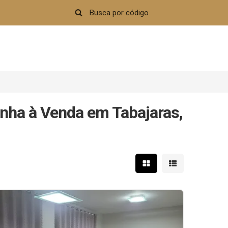
nha à Venda em Tabajaras,
Mostrar resultados em 
Mostrar resultad