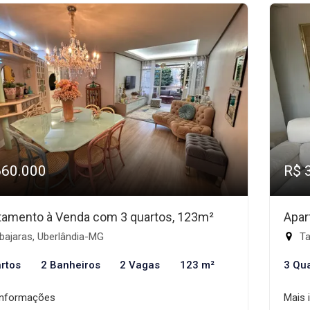
660.000
R$ 
tamento à Venda com 3 quartos, 123m²
Apar
bajaras, Uberlândia-MG
Ta
rtos
2 Banheiros
2 Vagas
123 m²
3 Qu
informações
Mais 