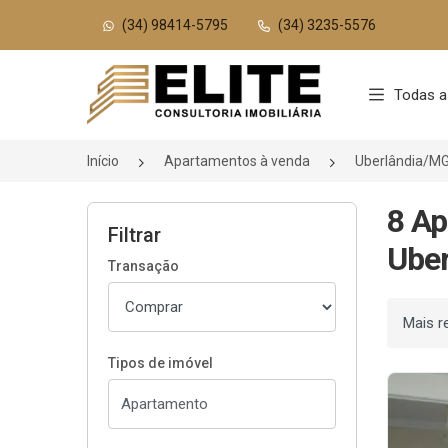
(34) 98414-5795
(34) 3235-5576
Página inicial
Todas a
Início
Apartamentos à venda
Uberlândia/M
8 Ap
Filtrar
Uber
Transação
Ordenar
Tipos de imóvel