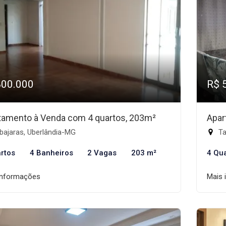
800.000
R$ 
tamento à Venda com 4 quartos, 203m²
Apar
bajaras, Uberlândia-MG
Ta
rtos
4 Banheiros
2 Vagas
203 m²
4 Qu
informações
Mais 