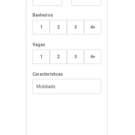
Banheiros
1
2
3
4+
Vagas
1
2
3
4+
Características