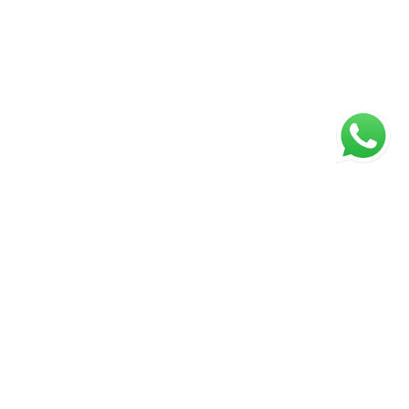
ágina inicial
RECI: 5024-J