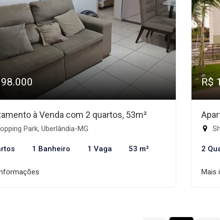
198.000
R$ 
tamento à Venda com 2 quartos, 53m²
Apar
opping Park, Uberlândia-MG
Sh
rtos
1 Banheiro
1 Vaga
53 m²
2 Qu
informações
Mais 