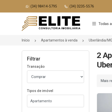
(34) 98414-5795
(34) 3235-5576
Página inicial
Todas a
Início
Apartamentos à venda
Uberlândia/M
2 Ap
Filtrar
Uber
Transação
Ordenar
Tipos de imóvel