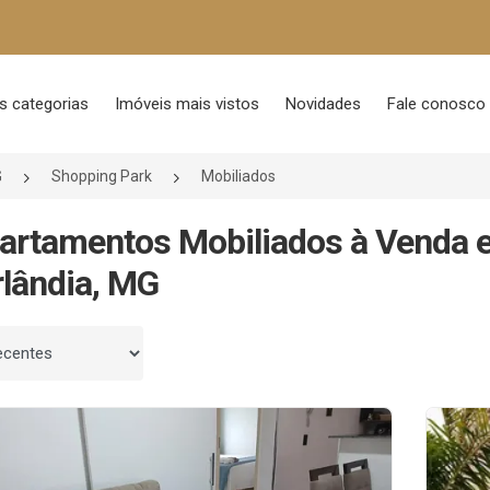
s categorias
Imóveis mais vistos
Novidades
Fale conosco
G
Shopping Park
Mobiliados
artamentos Mobiliados à Venda 
lândia, MG
 por