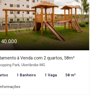
140.000
tamento à Venda com 2 quartos, 58m²
opping Park, Uberlândia-MG
artos
1 Banheiro
1 Vaga
58 m²
informações