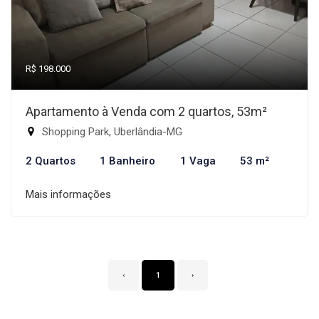
R$ 198.000
Apartamento à Venda com 2 quartos, 53m²
Shopping Park, Uberlândia-MG
2 Quartos
1 Banheiro
1 Vaga
53 m²
Mais informações
‹
1
›