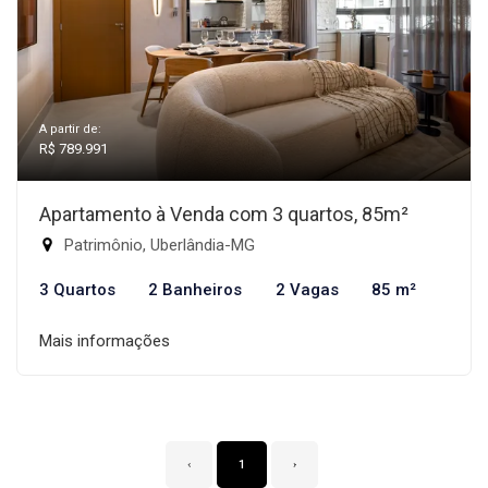
A partir de:
R$ 789.991
Apartamento à Venda com 3 quartos, 85m²
Patrimônio, Uberlândia-MG
3 Quartos
2 Banheiros
2 Vagas
85 m²
Mais informações
‹
1
›