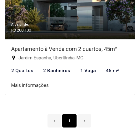
A partir de:
R$ 200.100
Apartamento à Venda com 2 quartos, 45m²
Jardim Espanha, Uberlândia-MG
2 Quartos
2 Banheiros
1 Vaga
45 m²
Mais informações
‹
1
›