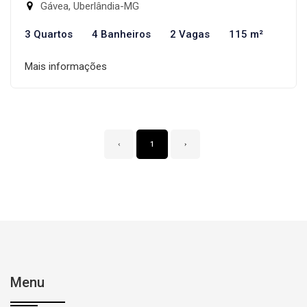
Gávea, Uberlândia-MG
3 Quartos
4 Banheiros
2 Vagas
115 m²
Mais informações
‹
1
›
Menu