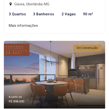
Gávea, Uberlândia-MG
3 Quartos
3 Banheiros
2 Vagas
90 m²
Mais informações
Em Construção
A partir de:
R$ 898.000