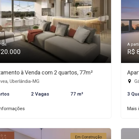
r de:
A parti
720.000
R$ 
tamento à Venda com 2 quartos, 77m²
Apar
vea, Uberlândia-MG
Gá
rtos
2 Vagas
77 m²
3 Qu
informações
Mais 
Em Construção