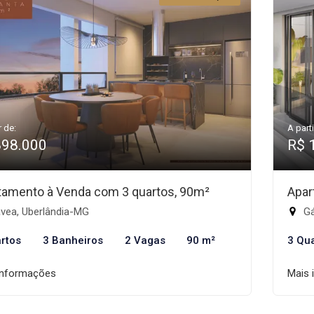
r de:
A parti
898.000
R$ 
tamento à Venda com 3 quartos, 90m²
Apar
vea, Uberlândia-MG
Gá
rtos
3 Banheiros
2 Vagas
90 m²
3 Qu
informações
Mais 