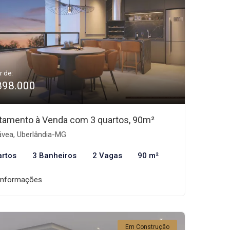
r de:
898.000
tamento à Venda com 3 quartos, 90m²
vea, Uberlândia-MG
artos
3 Banheiros
2 Vagas
90 m²
informações
Em Construção