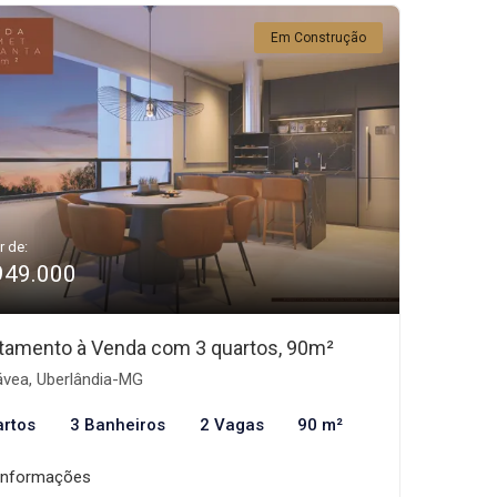
Em Construção
r de:
949.000
tamento à Venda com 3 quartos, 90m²
vea, Uberlândia-MG
artos
3 Banheiros
2 Vagas
90 m²
informações