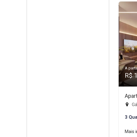
A parti
R$ 
Apar
Gá
3 Qua
Mais 