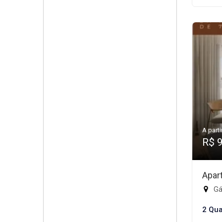
A parti
R$ 
Apar
Gá
2 Qua