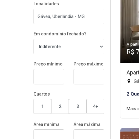
Localidades
Em condomínio fechado?
A parti
R$ 
Preço mínimo
Preço máximo
Apar
Gá
2 Qua
Quartos
1
2
3
4+
Mais 
Área mínima
Área máxima