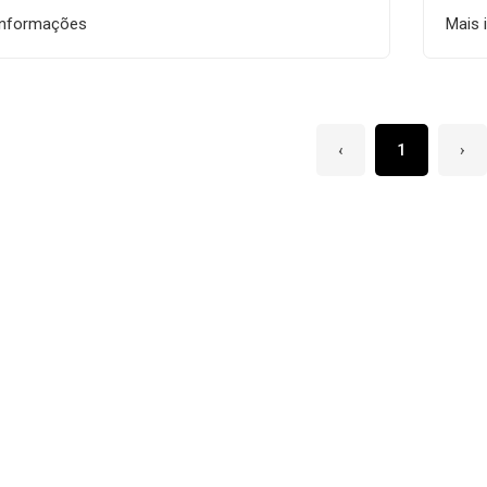
informações
Mais 
‹
1
›