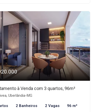
920.000
tamento à Venda com 3 quartos, 96m²
vea, Uberlândia-MG
artos
2 Banheiros
2 Vagas
96 m²