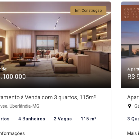
Em Construção
r de:
A parti
1.100.000
R$ 
tamento à Venda com 3 quartos, 115m²
Apar
vea, Uberlândia-MG
Gá
rtos
4 Banheiros
2 Vagas
115 m²
3 Qu
informações
Mais 