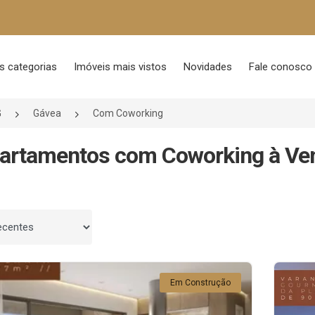
s categorias
Imóveis mais vistos
Novidades
Fale conosco
G
Gávea
Com Coworking
artamentos com Coworking à Ven
 por
Em Construção