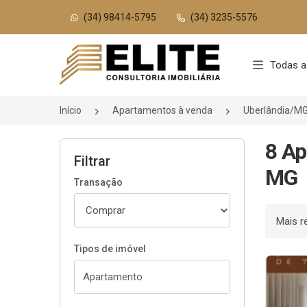
(34) 98414-5795
(34) 3235-5576
Página inicial
Todas a
Início
Apartamentos à venda
Uberlândia/M
8 Ap
Filtrar
MG
Transação
Ordenar
Tipos de imóvel