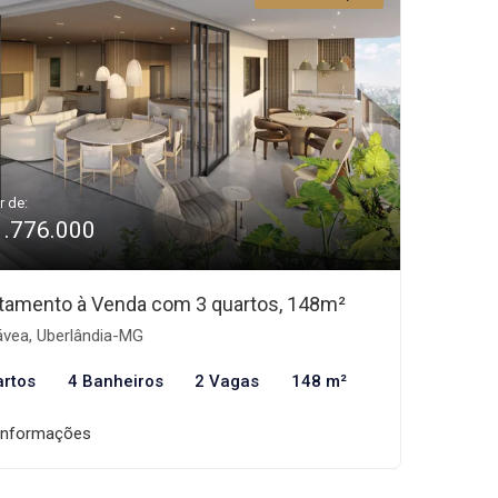
r de:
1.776.000
tamento à Venda com 3 quartos, 148m²
vea, Uberlândia-MG
artos
4 Banheiros
2 Vagas
148 m²
informações