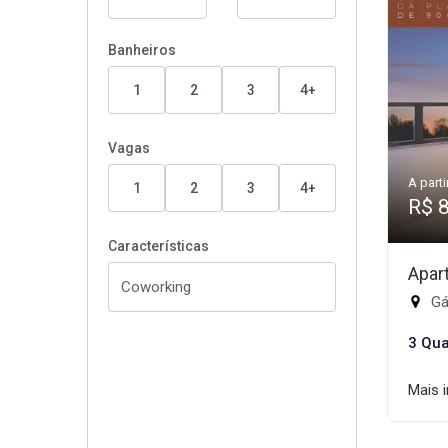
Banheiros
1
2
3
4+
Vagas
A parti
1
2
3
4+
R$ 
Características
Apar
Gá
3 Qua
Mais 