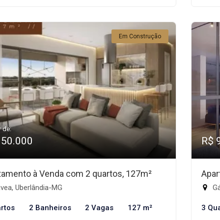
Em Construção
r de:
950.000
R$ 
tamento à Venda com 2 quartos, 127m²
Apar
vea, Uberlândia-MG
Gá
rtos
2 Banheiros
2 Vagas
127 m²
3 Qu