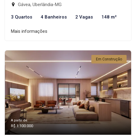
Gávea, Uberlândia-MG
3 Quartos
4 Banheiros
2 Vagas
148 m²
Mais informações
Em Construção
A partir de:
R$ 1.100.000