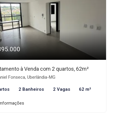
395.000
tamento à Venda com 2 quartos, 62m²
niel Fonseca, Uberlândia-MG
artos
2 Banheiros
2 Vagas
62 m²
informações