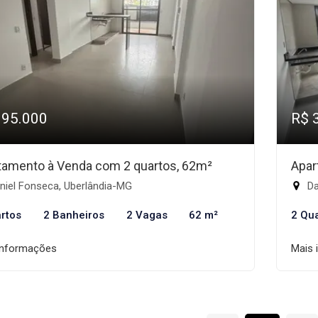
395.000
R$ 
tamento à Venda com 2 quartos, 62m²
Apar
niel Fonseca, Uberlândia-MG
Da
rtos
2 Banheiros
2 Vagas
62 m²
2 Qu
informações
Mais 