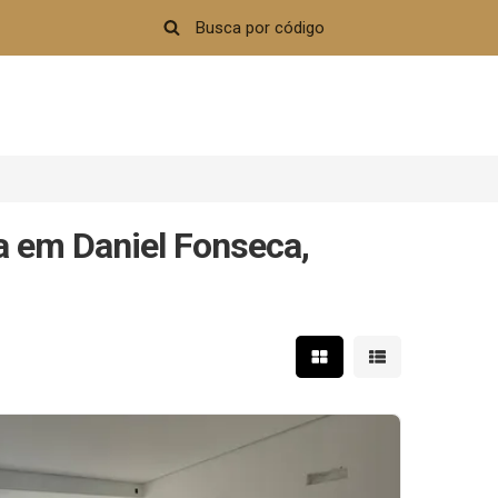
 em Daniel Fonseca,
Mostrar resultados em 
Mostrar resultad