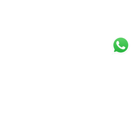
ágina inicial
RECI: 5024-J