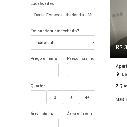
Localidades
Em condomínio fechado?
R$ 
Preço mínimo
Preço máximo
Apar
Da
2 Qua
Quartos
1
2
3
4+
Mais 
Área mínima
Área máxima