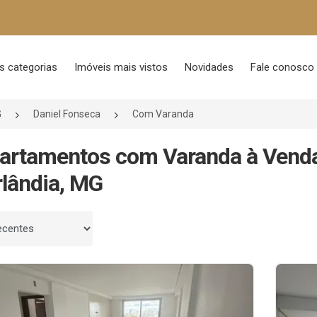
s categorias
Imóveis mais vistos
Novidades
Fale conosco
G
Daniel Fonseca
Com Varanda
artamentos com Varanda à Venda
lândia, MG
 por