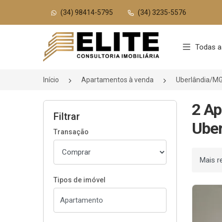
(34) 98414-5795
(34) 3235-5576
Página inicial
Todas a
Início
Apartamentos à venda
Uberlândia/M
2 Ap
Filtrar
Uber
Transação
Ordenar
Tipos de imóvel