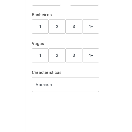
Banheiros
1
2
3
4+
Vagas
1
2
3
4+
Características