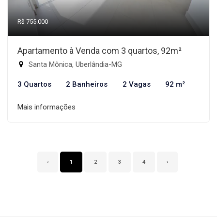
R$ 755.000
Apartamento à Venda com 3 quartos, 92m²
Santa Mônica, Uberlândia-MG
3 Quartos
2 Banheiros
2 Vagas
92 m²
Mais informações
‹
1
2
3
4
›