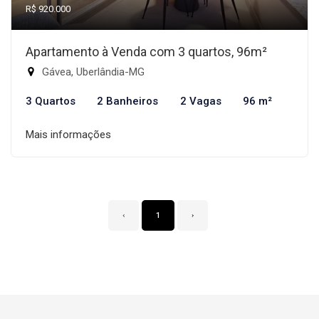
R$ 920.000
Apartamento à Venda com 3 quartos, 96m²
Gávea, Uberlândia-MG
3 Quartos
2 Banheiros
2 Vagas
96 m²
Mais informações
‹
1
›