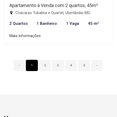
Apartamento à Venda com 2 quartos, 45m²
Chácaras Tubalina e Quartel, Uberlândia-MG
2 Quartos
1 Banheiro
1 Vaga
45 m²
Mais informações
‹
1
2
3
4
5
›