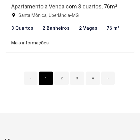
Apartamento à Venda com 3 quartos, 76m²
Santa Mônica, Uberlândia-MG
3 Quartos
2 Banheiros
2 Vagas
76 m²
Mais informações
‹
1
2
3
4
›