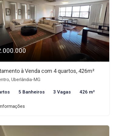
2.000.000
tamento à Venda com 4 quartos, 426m²
ntro, Uberlândia-MG
artos
5 Banheiros
3 Vagas
426 m²
informações