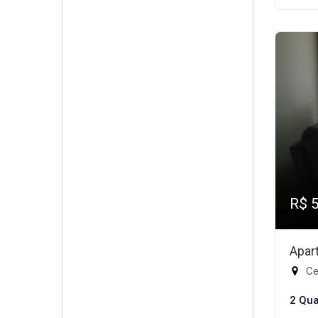
R$ 
Apar
Ce
2 Qua