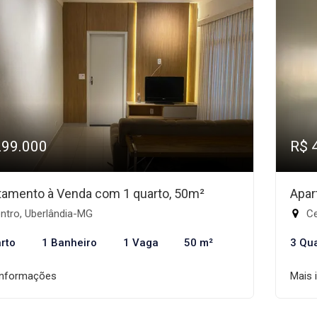
299.000
R$ 
tamento à Venda com 1 quarto, 50m²
Apar
ntro, Uberlândia-MG
Ce
rto
1 Banheiro
1 Vaga
50 m²
3 Qu
informações
Mais 