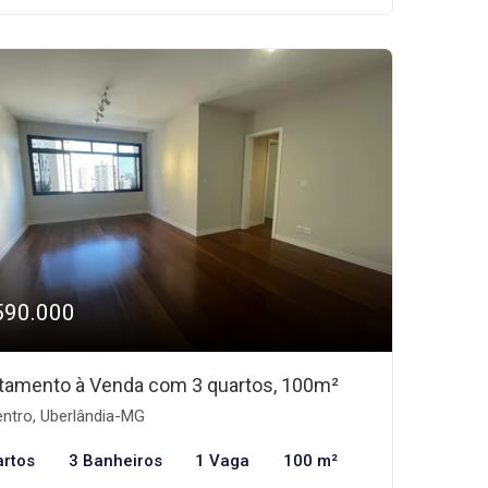
590.000
tamento à Venda com 3 quartos, 100m²
ntro, Uberlândia-MG
artos
3 Banheiros
1 Vaga
100 m²