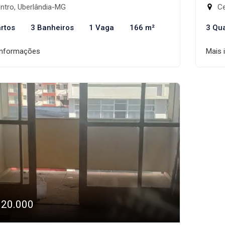
ntro, Uberlândia-MG
Ce
rtos
3 Banheiros
1 Vaga
166 m²
3 Qu
informações
Mais 
320.000