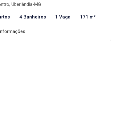
ntro, Uberlândia-MG
artos
4 Banheiros
1 Vaga
171 m²
informações