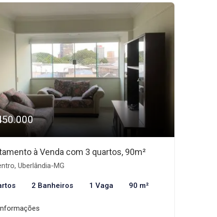
450.000
tamento à Venda com 3 quartos, 90m²
ntro, Uberlândia-MG
artos
2 Banheiros
1 Vaga
90 m²
informações