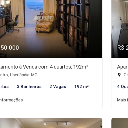
950.000
R$ 
tamento à Venda com 4 quartos, 192m²
Apar
ntro, Uberlândia-MG
Ce
rtos
3 Banheiros
2 Vagas
192 m²
4 Qu
informações
Mais 