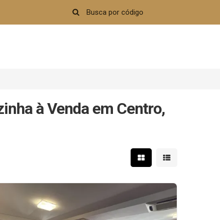
inha à Venda em Centro,
Mostrar resultados em 
Mostrar resultad