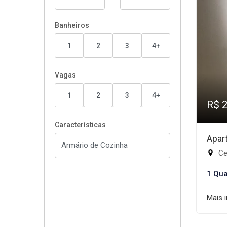
Banheiros
1
2
3
4+
Vagas
1
2
3
4+
R$ 
Características
Apar
Ce
1 Qua
Mais 