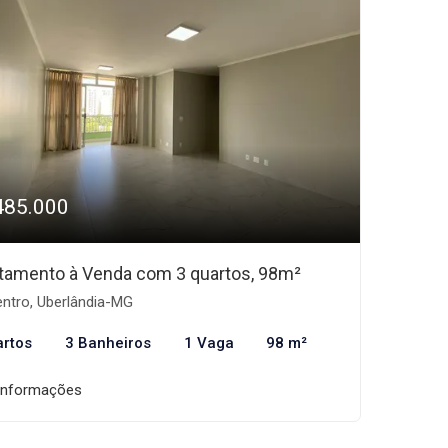
485.000
tamento à Venda com 3 quartos, 98m²
ntro, Uberlândia-MG
artos
3 Banheiros
1 Vaga
98 m²
informações