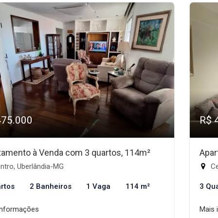
475.000
R$ 
tamento à Venda com 3 quartos, 114m²
Apar
ntro, Uberlândia-MG
Ce
rtos
2 Banheiros
1 Vaga
114 m²
3 Qu
informações
Mais 