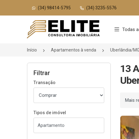
(34) 98414-5795
(34) 3235-5576
Página inicial
Todas a
Início
Apartamentos à venda
Uberlândia/M
13 A
Filtrar
Uber
Transação
Ordenar
Tipos de imóvel