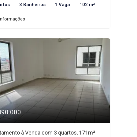
artos
3 Banheiros
1 Vaga
102 m²
informações
490.000
tamento à Venda com 3 quartos, 171m²