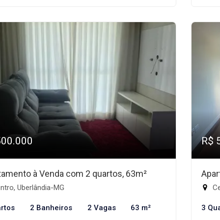
500.000
R$ 
tamento à Venda com 2 quartos, 63m²
Apar
ntro, Uberlândia-MG
Ce
rtos
2 Banheiros
2 Vagas
63 m²
3 Qu