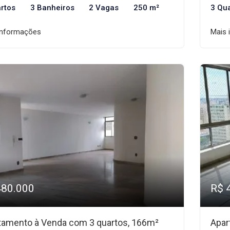
rtos
3 Banheiros
2 Vagas
250 m²
3 Qu
informações
Mais 
480.000
R$ 
tamento à Venda com 3 quartos, 166m²
Apar