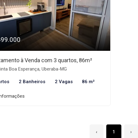
499.000
tamento à Venda com 3 quartos, 86m²
inta Boa Esperança, Uberaba-MG
rtos
2 Banheiros
2 Vagas
86 m²
informações
‹
1
›