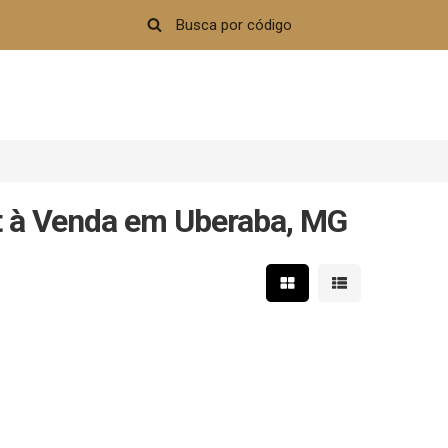
 à Venda em Uberaba, MG
Mostrar resultados em 
Mostrar resultad