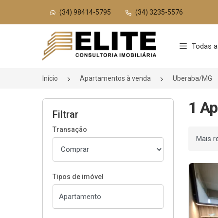
(34) 98414-5795
(34) 3235-5576
Página inicial
Todas a
Início
Apartamentos à venda
Uberaba/MG
1 A
Filtrar
Transação
Ordenar
Tipos de imóvel