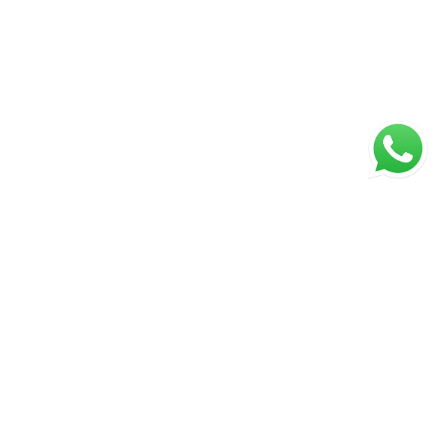
ágina inicial
RECI: 5024-J